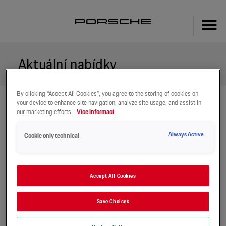
Aktuální nabídky
By clicking “Accept All Cookies”, you agree to the storing of cookies on
your device to enhance site navigation, analyze site usage, and assist in
our marketing efforts.
Více informací
Race Check
Před závodem jako po závodě. A nebo naopak.
Always Active
Cookie only technical
Youngtimer Program
S přibývajícími léty vyžaduje naše tělo stále více péče, aby zůstal
Accept All Cookies
o fit a uchovalo si svěží vzhled. A
to beze zbytku platí také pro váš vůz Porsche.
Save Choices
Porsche Approved
Prodloužená záruka pro Váš vůz Porsche.