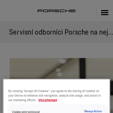
Servisní odborníci Porsche na nejvyšší úrovni
By clicking “Accept All Cookies”, you agree to the storing of cookies on
your device to enhance site navigation, analyze site usage, and assist in
our marketing efforts.
Více informací
Always Active
Cookie only technical