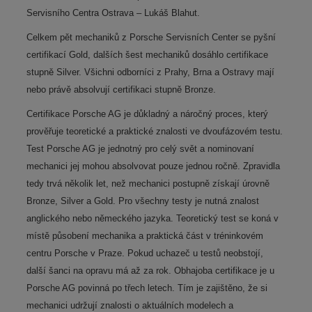
Servisního Centra Ostrava – Lukáš Blahut.
Celkem pět mechaniků z Porsche Servisních Center se pyšní
certifikací Gold, dalších šest mechaniků dosáhlo certifikace
stupně Silver. Všichni odborníci z Prahy, Brna a Ostravy mají
nebo právě absolvují certifikaci stupně Bronze.
Certifikace Porsche AG je důkladný a náročný proces, který
prověřuje teoretické a praktické znalosti ve dvoufázovém testu.
Test Porsche AG je jednotný pro celý svět a nominovaní
mechanici jej mohou absolvovat pouze jednou ročně. Zpravidla
tedy trvá několik let, než mechanici postupně získají úrovně
Bronze, Silver a Gold. Pro všechny testy je nutná znalost
anglického nebo německého jazyka. Teoretický test se koná v
místě působení mechanika a praktická část v tréninkovém
centru Porsche v Praze. Pokud uchazeč u testů neobstojí,
další šanci na opravu má až za rok. Obhajoba certifikace je u
Porsche AG povinná po třech letech. Tím je zajištěno, že si
mechanici udržují znalosti o aktuálních modelech a